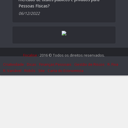
Pessoas Físicas?
06/12/2022
Focalise
· 2016 © Todos os direitos reservados.
Criatividade
Dicas
Finanças Pessoais
Gestão de Riscos
R. Fixa
R. Variável
Robôs
Site
Carta do Economista