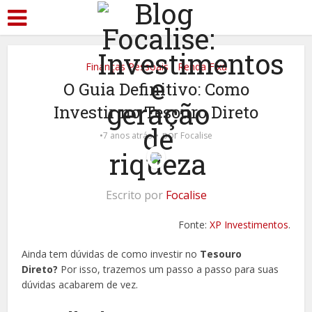
Finanças Pessoais
Renda Fixa
•
O Guia Definitivo: Como
Investir no Tesouro Direto
por
7 anos atrás
Focalise
Escrito por
Focalise
Fonte:
XP Investimentos
.
Ainda tem dúvidas de como investir no
Tesouro
Direto?
Por isso, trazemos um passo a passo para suas
dúvidas acabarem de vez.