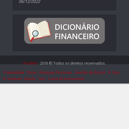
06/12/2022
Focalise
· 2016 © Todos os direitos reservados.
Criatividade
Dicas
Finanças Pessoais
Gestão de Riscos
R. Fixa
R. Variável
Robôs
Site
Carta do Economista