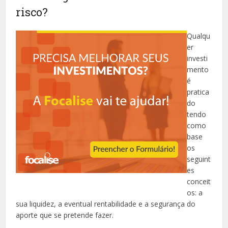
risco?
Qualqu
er
investi
mento
é
pratica
do
tendo
como
base
os
seguint
es
conceit
os: a
sua liquidez, a eventual rentabilidade e a segurança do
aporte que se pretende fazer.